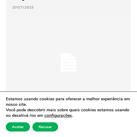
21/07/2023
JORNAL UNICIDADE
Estamos usando cookies para oferecer a melhor experiência em
nosso site.
Você pode descobrir mais sobre quais cookies estamos usando
Operação Baixas Temperaturas
ou desativá-los em
configurações
.
ultrapassa 280 mil
Aceitar
Recusar
atendimentos