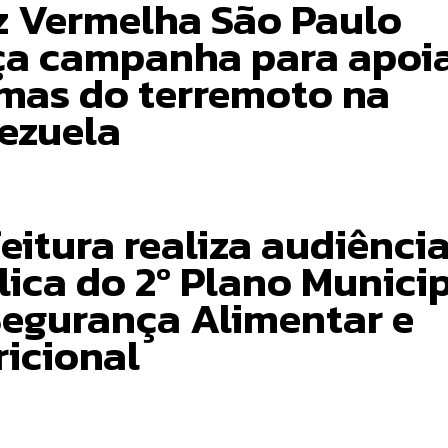
z Vermelha São Paulo
ça campanha para apoi
imas do terremoto na
ezuela
eitura realiza audiênci
lica do 2º Plano Munici
Segurança Alimentar e
ricional