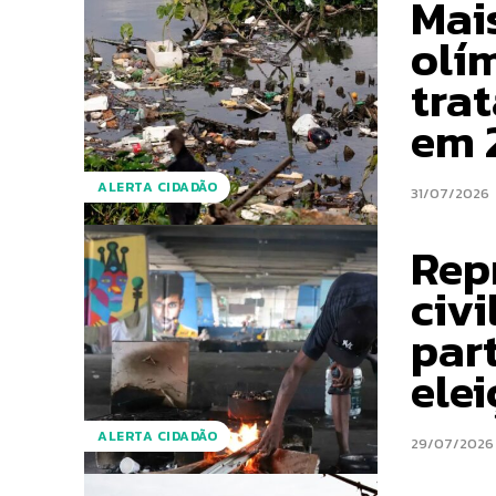
Mais
olí
tra
em 
ALERTA CIDADÃO
31/07/2026
Rep
civi
part
ele
ALERTA CIDADÃO
29/07/2026