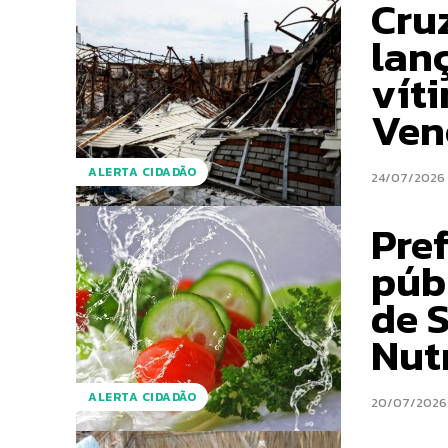
Cru
lan
vít
Ven
ALERTA CIDADÃO
24/07/2026
Pref
púb
de 
Nut
ALERTA CIDADÃO
20/07/2026