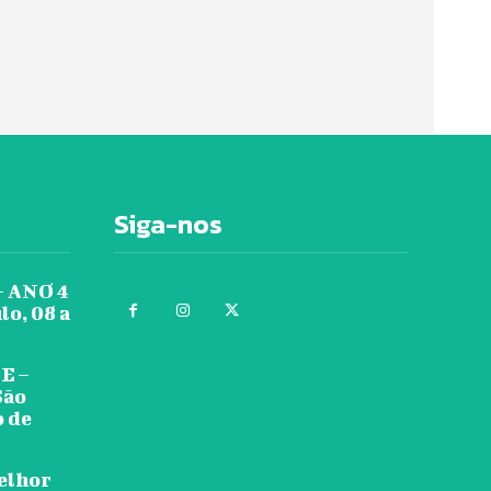
Siga-nos
 ANO 4
lo, 08 a
E –
São
o de
melhor