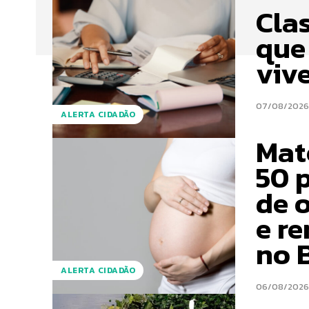
Cla
que
viv
07/08/202
ALERTA CIDADÃO
Mat
50 
de 
e r
no B
ALERTA CIDADÃO
06/08/202