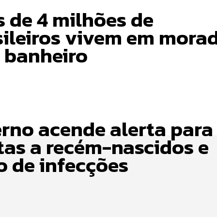
s de 4 milhões de
sileiros vivem em mora
 banheiro
erno acende alerta para
itas a recém-nascidos e
o de infecções