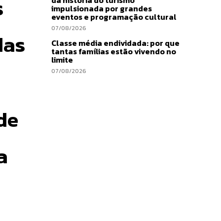
s
impulsionada por grandes
eventos e programação cultural
07/08/2026
das
Classe média endividada: por que
tantas famílias estão vivendo no
limite
07/08/2026
de
a