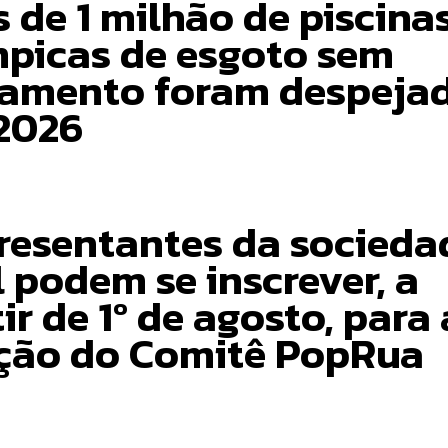
 de 1 milhão de piscina
mpicas de esgoto sem
tamento foram despeja
2026
resentantes da socieda
l podem se inscrever, a
ir de 1º de agosto, para 
ição do Comitê PopRua