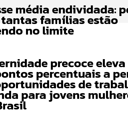
sse média endividada: p
 tantas famílias estão
endo no limite
6
ernidade precoce eleva
pontos percentuais a pe
oportunidades de traba
enda para jovens mulher
rasil
6