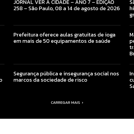
8
JORNAL VER A CIDADE – ANO 7 – EDIÇÃO
S
258 – São Paulo, 08 a 14 de agosto de 2026
h
g
Prefeitura oferece aulas gratuitas de ioga
M
em mais de 50 equipamentos de saúde
p
t
Br
Segurança pública e insegurança social nos
I
o
marcos da sociedade de risco
c
S
CARREGAR MAIS