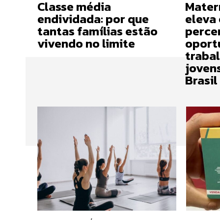
Classe média
Mater
endividada: por que
eleva
tantas famílias estão
perce
vivendo no limite
oport
traba
joven
Brasil