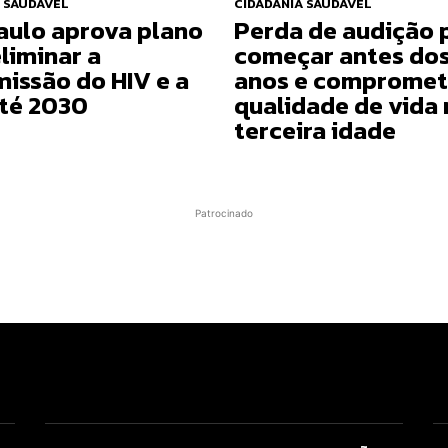
 SAUDÁVEL
CIDADANIA SAUDÁVEL
aulo aprova plano
Perda de audição 
liminar a
começar antes do
missão do HIV e a
anos e compromet
até 2030
qualidade de vida 
terceira idade
Patrocinado