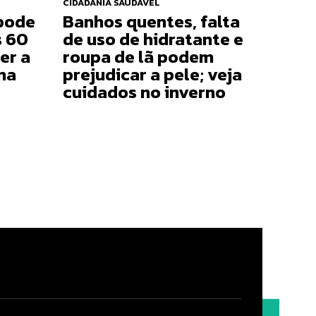
CIDADANIA SAUDÁVEL
pode
Banhos quentes, falta
s 60
de uso de hidratante e
er a
roupa de lã podem
na
prejudicar a pele; veja
cuidados no inverno