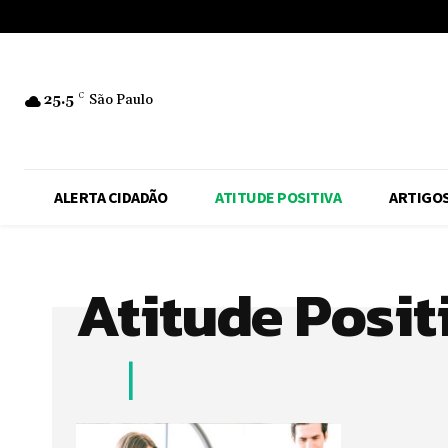
No menu items!
25.5
C
São Paulo
ALERTA CIDADÃO
ATITUDE POSITIVA
ARTIGO
Atitude Posit