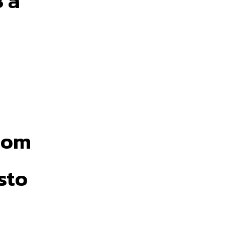
8 a
 com
sto