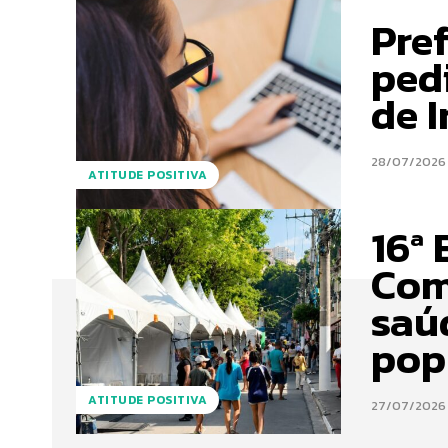
Pref
ped
de 
28/07/2026
ATITUDE POSITIVA
16ª 
Com
saúd
pop
ATITUDE POSITIVA
27/07/2026