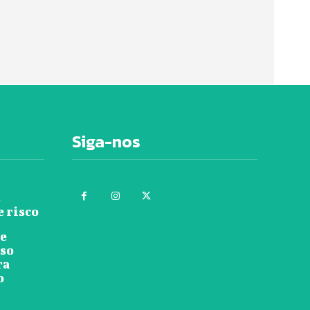
Siga-nos
s
e risco
re
rso
ra
o