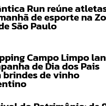
ântica Run reúne atleta
manhã de esporte na Z
 de São Paulo
pping Campo Limpo la
panha de Dia dos Pais
 brindes de vinho
entino