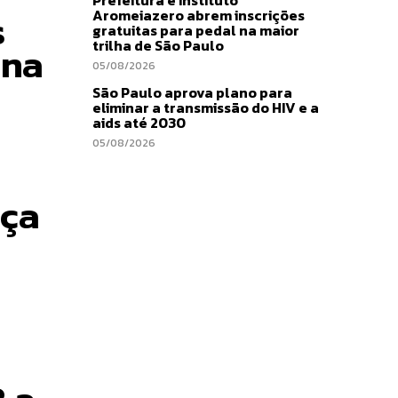
s
Aromeiazero abrem inscrições
gratuitas para pedal na maior
trilha de São Paulo
ona
05/08/2026
São Paulo aprova plano para
eliminar a transmissão do HIV e a
aids até 2030
05/08/2026
nça