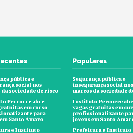
recentes
Populares
nça pública e
Segurança pública e
rança social nos
insegurança social no
 da sociedade de risco
marcos da sociedade d
uto Percorre abre
Instituto Percorre ab
gratuitas em curso
vagas gratuitas em cu
sionalizante para
profissionalizante pa
 em Santo Amaro
jovens em Santo Amar
ura e Instituto
Prefeitura e Instituto