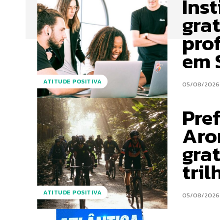
Inst
gra
pro
em 
ATITUDE POSITIVA
05/08/2026
Pref
Aro
gra
tril
ATITUDE POSITIVA
05/08/2026