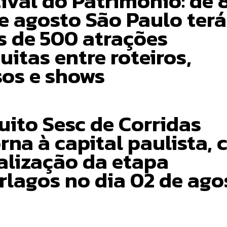
ival do Patrimônio: de 
de agosto São Paulo terá
s de 500 atrações
uitas entre roteiros,
sos e shows
uito Sesc de Corridas
rna à capital paulista,
ealização da etapa
erlagos no dia 02 de ago