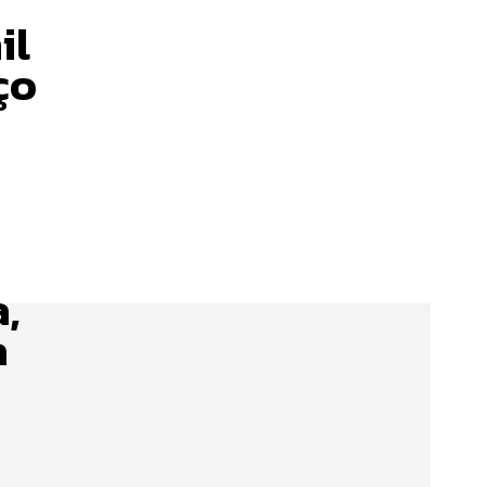
il
ço
,
à