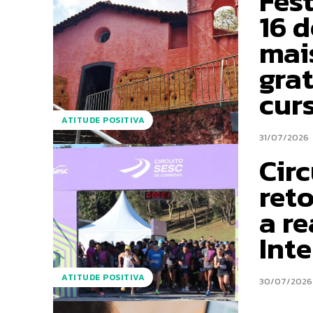
Fest
16 
mai
grat
cur
ATITUDE POSITIVA
31/07/2026
Circ
reto
a r
Int
ATITUDE POSITIVA
30/07/2026