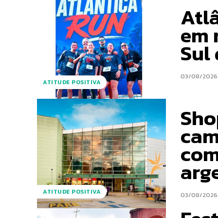
Atl
em 
Sul
03/08/2026
ATITUDE POSITIVA
Sho
cam
com
arg
ATITUDE POSITIVA
03/08/2026