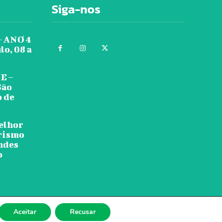
Siga-nos
 ANO 4
lo, 08 a
E –
São
o de
melhor
urismo
ndes
o
Aceitar
Recusar
dbe.