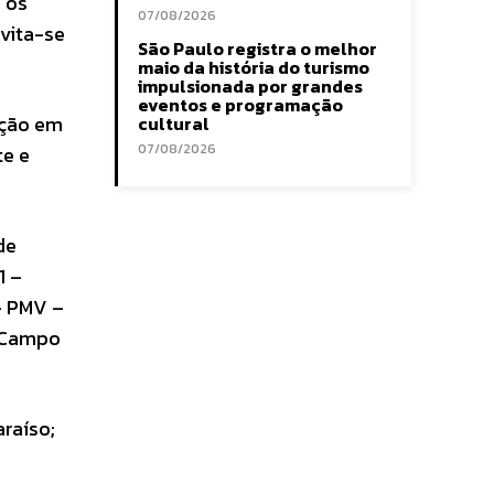
 os
07/08/2026
evita-se
São Paulo registra o melhor
maio da história do turismo
impulsionada por grandes
eventos e programação
ação em
cultural
07/08/2026
te e
de
1 –
– PMV –
. Campo
raíso;