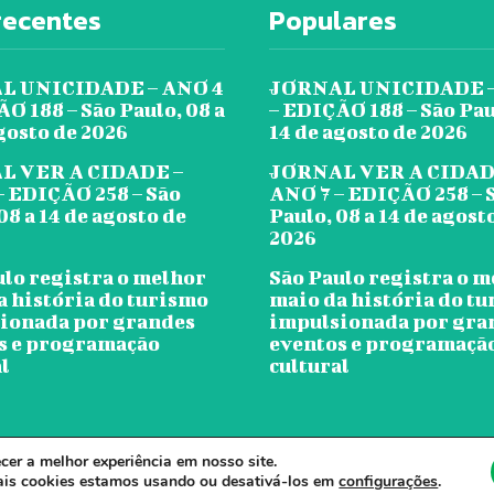
recentes
Populares
L UNICIDADE – ANO 4
JORNAL UNICIDADE –
O 188 – São Paulo, 08 a
– EDIÇÃO 188 – São Pau
gosto de 2026
14 de agosto de 2026
L VER A CIDADE –
JORNAL VER A CIDAD
– EDIÇÃO 258 – São
ANO 7 – EDIÇÃO 258 – 
08 a 14 de agosto de
Paulo, 08 a 14 de agost
2026
ulo registra o melhor
São Paulo registra o 
a história do turismo
maio da história do t
ionada por grandes
impulsionada por gra
s e programação
eventos e programaçã
l
cultural
er a melhor experiência em nosso site.
ornal Ver A Cidade - Todos os direitos reservados. - Desenvolvido por Clou
ais cookies estamos usando ou desativá-los em
configurações
.