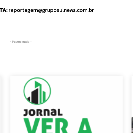
TA:
reportagem@gruposulnews.com.br
- Patrocinado -