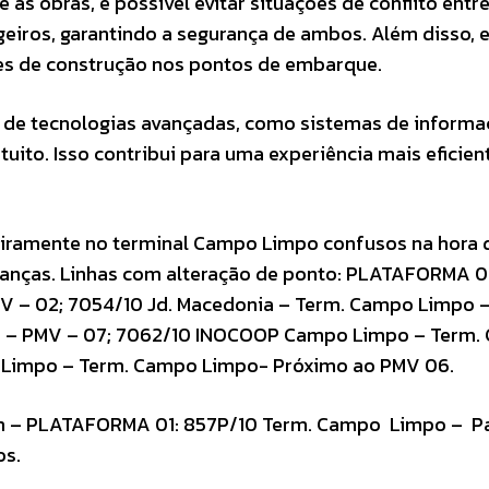
s obras, é possível evitar situações de conflito entre
geiros, garantindo a segurança de ambos. Além disso, 
es de construção nos pontos de embarque.
 de tecnologias avançadas, como sistemas de inform
tuito. Isso contribui para uma experiência mais eficien
eiramente no terminal Campo Limpo confusos na hora 
udanças. Linhas com alteração de ponto: PLATAFORMA 0
MV – 02; 7054/10 Jd. Macedonia – Term. Campo Limpo 
po – PMV – 07; 7062/10 INOCOOP Campo Limpo – Term
Limpo – Term. Campo Limpo- Próximo ao PMV 06.
em – PLATAFORMA 01: 857P/10 Term. Campo Limpo – Pa
os.