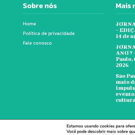
Sobre nós
Mais 
Home
JORNA
– EDIÇÃ
Política de privacidade
14 de a
Fale conosco
JORNA
ANO 7 
Paulo, 
2026
São Pa
maio d
impuls
evento
cultura
Estamos usando cookies para oferec
© J
Você pode descobrir mais sobre qu