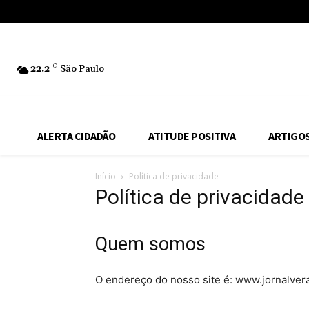
No menu items!
22.2
C
São Paulo
ALERTA CIDADÃO
ATITUDE POSITIVA
ARTIGO
Início
Política de privacidade
Política de privacidade
Quem somos
O endereço do nosso site é: www.jornalver