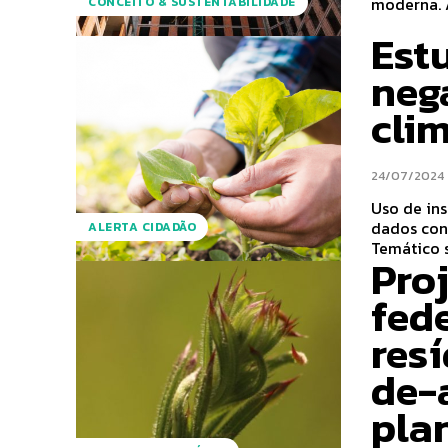
moderna. A
CONCEITO & SUSTENTABILIDADE
Est
neg
clim
24/07/2024
Uso de ins
dados con
ALERTA CIDADÃO
Temático s
Pro
fed
res
de-
pla