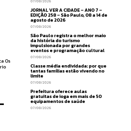
07/08/2026
JORNAL VER A CIDADE – ANO 7 –
EDIÇÃO 258 – São Paulo, 08 a 14 de
agosto de 2026
07/08/2026
São Paulo registra o melhor maio
da história do turismo
impulsionada por grandes
eventos e programação cultural
07/08/2026
 Os
Classe média endividada: por que
rio
tantas famílias estão vivendo no
limite
07/08/2026
Prefeitura oferece aulas
gratuitas de ioga em mais de 50
-
equipamentos de saúde
07/08/2026