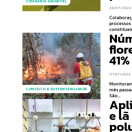
CIDADANIA SAUDÁVEL
24/07/2024
Colaboraçã
processos e 
constituem
Núm
flo
41%
17/07/2024
Monitoram
mês passado
CONCEITO & SUSTENTABILIDADE
São...
Apl
e l
pol