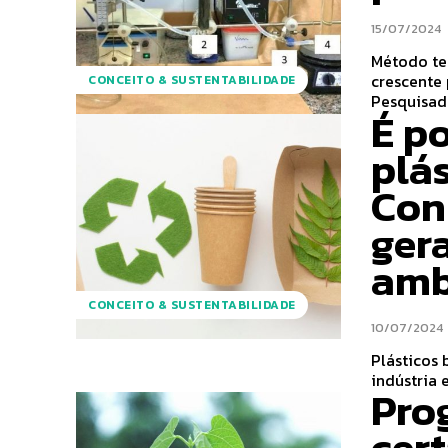
15/07/2024
Método te
crescente
CONCEITO & SUSTENTABILIDADE
Pesquisado
É po
plá
Con
ger
amb
CONCEITO & SUSTENTABILIDADE
10/07/2024
Plásticos 
Pro
cert