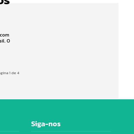
s com
. O
gina 1 de 4
Siga-nos