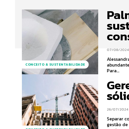
Palm
sus
con
07/08/2024
Alessandr
abundante e tradicio
CONCEITO & SUSTENTABILIDADE
Para...
Ger
sól
26/07/2024
Separar co
gestão de 