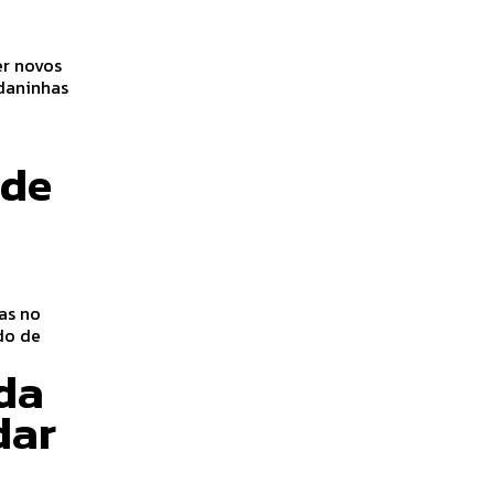
er novos
 de
as no
da
dar