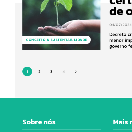
de 
04/07/2024
Decreto cr
menor impa
CONCEITO & SUSTENTABILIDADE
governo fe
1
2
3
4
Sobre nós
Mais 