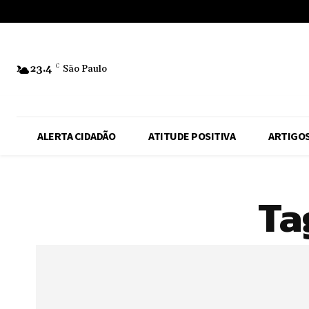
No menu items!
23.4
C
São Paulo
ALERTA CIDADÃO
ATITUDE POSITIVA
ARTIGO
Ta