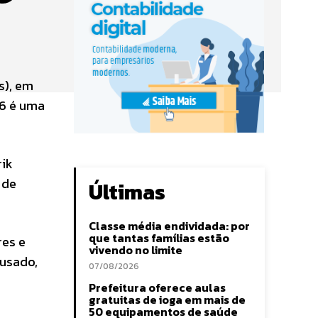
s), em
26 é uma
rik
 de
Últimas
Classe média endividada: por
que tantas famílias estão
res e
vivendo no limite
 usado,
07/08/2026
Prefeitura oferece aulas
gratuitas de ioga em mais de
50 equipamentos de saúde