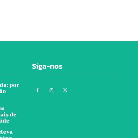
Siga-nos
da: por
tão
as
ais de
aúde
eleva
ais a