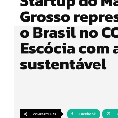
Startup do M
Grosso repre
o Brasil no C
Escócia com 
sustentável
Facebook
COMPARTILHAR