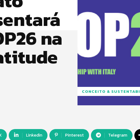
ato
sentará
OP26 na
atitude
CONCEITO & SUSTENTABI
X
Linkedin
Pinterest
Telegram