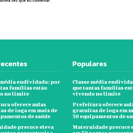
róxima vez que eu comentar.
recentes
Populares
 média endividada: por
Classe média endivida
tas famílias estão
que tantas famílias es
o no limite
vivendo no limite
ura oferece aulas
Prefeitura oferece aul
tas de ioga em mais de
gratuitas de ioga em m
ipamentos de saúde
50 equipamentos de s
idade precoce eleva
Maternidade precoce 
pontos percentuais a
em 50 pontos percentu