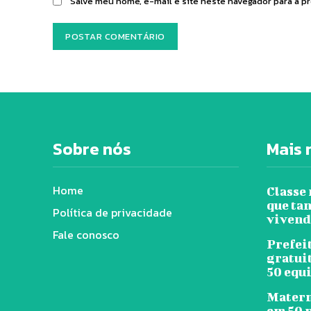
Salve meu nome, e-mail e site neste navegador para a p
Sobre nós
Mais 
Home
Classe
que tan
Política de privacidade
vivend
Fale conosco
Prefeit
gratui
50 equ
Matern
em 50 