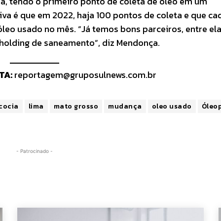
a, tendo o primeiro ponto de coleta de óleo em um
a é que em 2022, haja 100 pontos de coleta e que ca
óleo usado no mês. “Já temos bons parceiros, entre el
 holding de saneamento”, diz Mendonça.
TA:
reportagem@gruposulnews.com.br
cocia
lima
mato grosso
mudança
oleo usado
Óleo
- Patrocinado -