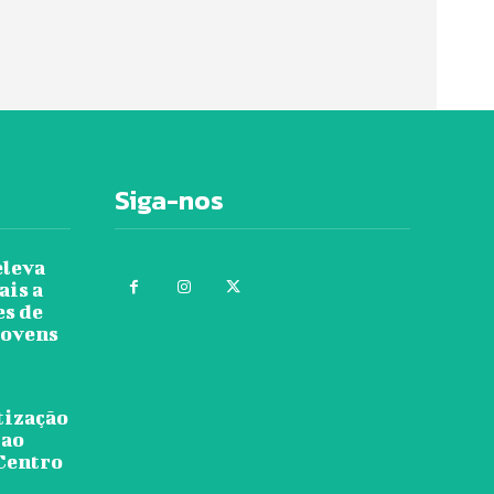
Siga-nos
eleva
ais a
es de
jovens
tização
 ao
 Centro