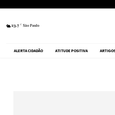
No menu items!
23.7
C
São Paulo
ALERTA CIDADÃO
ATITUDE POSITIVA
ARTIGO