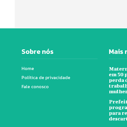
Sobre nós
Mais 
Home
Matern
em 50 
Política de privacidade
perda 
trabal
Fale conosco
mulher
Prefei
progra
para r
descar