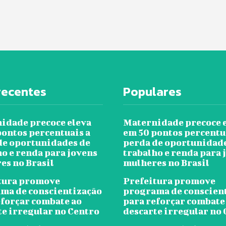
recentes
Populares
idade precoce eleva
Maternidade precoce 
pontos percentuais a
em 50 pontos percentu
de oportunidades de
perda de oportunidad
ho e renda para jovens
trabalho e renda para 
es no Brasil
mulheres no Brasil
tura promove
Prefeitura promove
ma de conscientização
programa de conscien
eforçar combate ao
para reforçar combate
te irregular no Centro
descarte irregular no