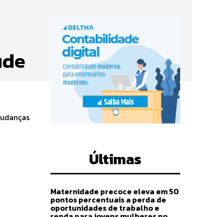
ude
mudanças
.
Últimas
Maternidade precoce eleva em 50
pontos percentuais a perda de
oportunidades de trabalho e
renda para jovens mulheres no