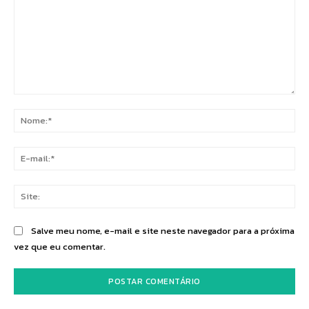
Comentário:
No
E-
mai
Sit
Salve meu nome, e-mail e site neste navegador para a próxima
vez que eu comentar.