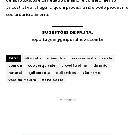
ancestral vai chegar a quem precisa e não pode produzir o
seu próprio alimento.
SUGESTÕES DE PAUTA:
reportagem@gruposulnews.com.br
TAGS
alimento
alimentos
arrecadação
cesta
comida
cooperquivale
crowdfunding
doação
natural
quilombola
quilombos
são remo
vale do ribeira
zona oeste
- Patrocinado -