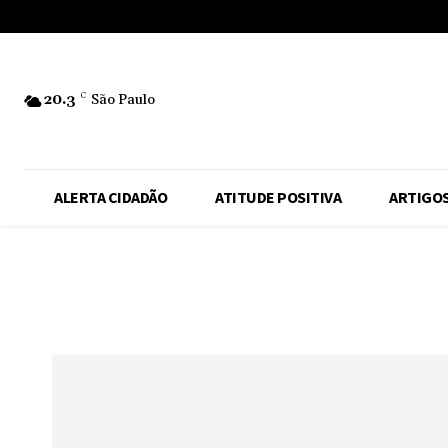
No menu items!
20.3
C
São Paulo
ALERTA CIDADÃO
ATITUDE POSITIVA
ARTIGO