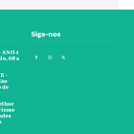
Siga-nos
 ANO 4
lo, 08 a
E –
São
o de
melhor
urismo
ndes
o