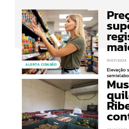
Pre
sup
reg
mai
11/07/2024
ALERTA CIDADÃO
Elevação s
semielabor
Mus
qui
Rib
con