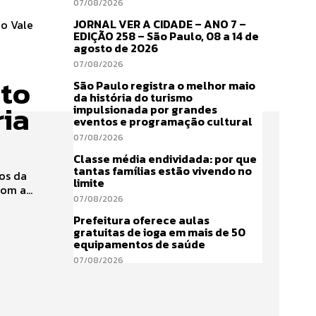
07/08/2026
JORNAL VER A CIDADE – ANO 7 –
do Vale
EDIÇÃO 258 – São Paulo, 08 a 14 de
agosto de 2026
07/08/2026
nto
São Paulo registra o melhor maio
da história do turismo
ria
impulsionada por grandes
eventos e programação cultural
07/08/2026
Classe média endividada: por que
tantas famílias estão vivendo no
os da
limite
ia com a...
07/08/2026
Prefeitura oferece aulas
gratuitas de ioga em mais de 50
equipamentos de saúde
07/08/2026