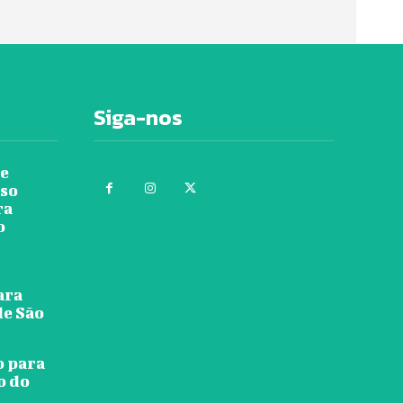
Siga-nos
re
rso
ra
o
ara
de São
o para
o do