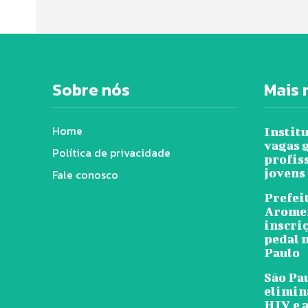
Sobre nós
Mais 
Home
Instit
vagas 
Política de privacidade
profis
jovens
Fale conosco
Prefeit
Arome
inscri
pedal n
Paulo
São Pa
elimin
HIV e a