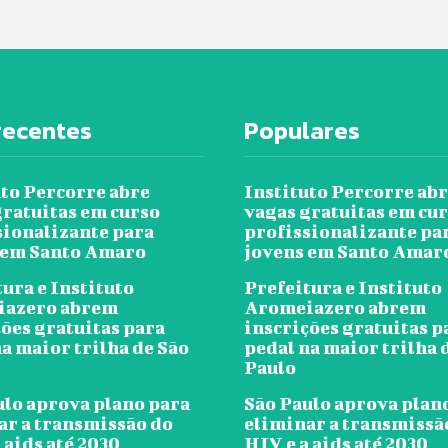
recentes
Populares
uto Percorre abre
Instituto Percorre ab
gratuitas em curso
vagas gratuitas em cu
sionalizante para
profissionalizante pa
 em Santo Amaro
jovens em Santo Amar
ura e Instituto
Prefeitura e Instituto
iazero abrem
Aromeiazero abrem
ções gratuitas para
inscrições gratuitas p
a maior trilha de São
pedal na maior trilha 
Paulo
ulo aprova plano para
São Paulo aprova plan
ar a transmissão do
eliminar a transmissã
 aids até 2030
HIV e a aids até 2030