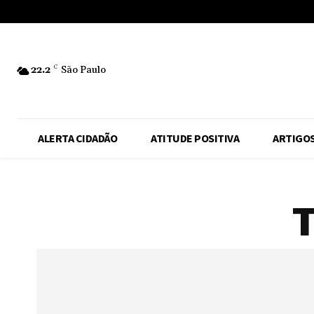
No menu items!
22.2
C
São Paulo
ALERTA CIDADÃO
ATITUDE POSITIVA
ARTIGO
T