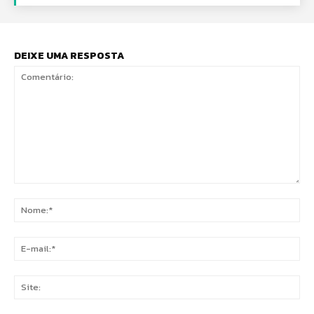
DEIXE UMA RESPOSTA
Comentário:
No
E-
mai
Sit