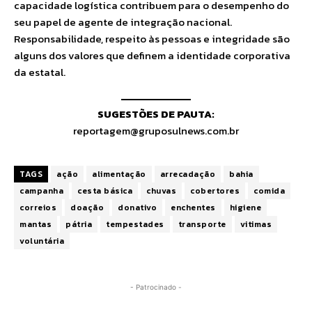
capacidade logística contribuem para o desempenho do
seu papel de agente de integração nacional.
Responsabilidade, respeito às pessoas e integridade são
alguns dos valores que definem a identidade corporativa
da estatal.
SUGESTÕES DE PAUTA:
reportagem@gruposulnews.com.br
TAGS
ação
alimentação
arrecadação
bahia
campanha
cesta básica
chuvas
cobertores
comida
correios
doação
donativo
enchentes
higiene
mantas
pátria
tempestades
transporte
vitimas
voluntária
- Patrocinado -