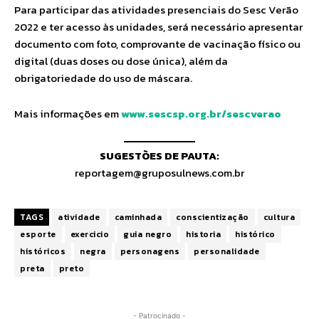
Para participar das atividades presenciais do Sesc Verão
2022 e ter acesso às unidades, será necessário apresentar
documento com foto, comprovante de vacinação físico ou
digital (duas doses ou dose única), além da
obrigatoriedade do uso de máscara.
Mais informações em
www.sescsp.org.br/sescverao
SUGESTÕES DE PAUTA:
reportagem@gruposulnews.com.br
TAGS
atividade
caminhada
conscientização
cultura
esporte
exercicio
guia negro
historia
histórico
históricos
negra
personagens
personalidade
preta
preto
- Patrocinado -