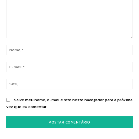
Comentário:
No
E-
mai
Sit
Salve meu nome, e-mail e site neste navegador para a próxima
vez que eu comentar.