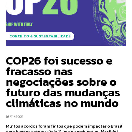
CONCEITO & SUSTENTABILIDADE
COP26 foi sucesso e
fracasso nas
negociações sobre o
futuro das mudanças
climáticas no mundo
16/11/2021
Muitos acordos foram feitos que podem impactar o Brasil
em diversos setores; Pela 1ª vez o combustível fóssil foi