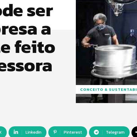
de ser
resa a
e feito
essora
CONCEITO & SUSTENTABI
X
Linkedin
Pinterest
Telegram