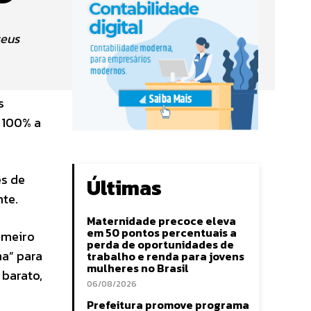
seus
s
 100% a
és de
Últimas
te.
Maternidade precoce eleva
em 50 pontos percentuais a
rimeiro
perda de oportunidades de
a” para
trabalho e renda para jovens
mulheres no Brasil
 barato,
06/08/2026
Prefeitura promove programa