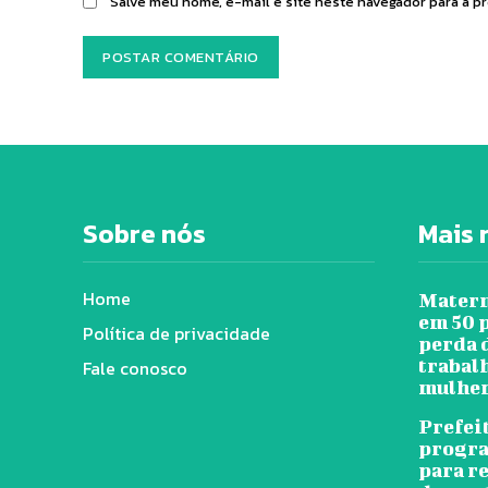
Salve meu nome, e-mail e site neste navegador para a p
Sobre nós
Mais 
Home
Matern
em 50 
Política de privacidade
perda 
trabal
Fale conosco
mulher
Prefei
progra
para r