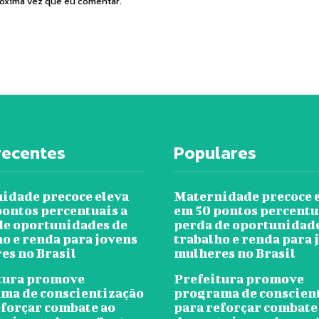
róxima vez que eu comentar.
recentes
Populares
idade precoce eleva
Maternidade precoce 
pontos percentuais a
em 50 pontos percentu
de oportunidades de
perda de oportunidad
ho e renda para jovens
trabalho e renda para 
es no Brasil
mulheres no Brasil
tura promove
Prefeitura promove
ma de conscientização
programa de conscien
eforçar combate ao
para reforçar combate