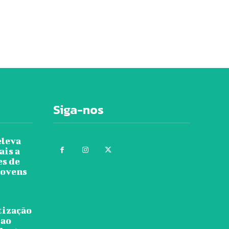
Siga-nos
eleva
ais a
es de
jovens
tização
 ao