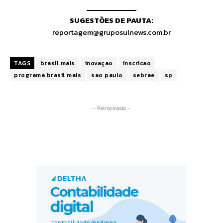
SUGESTÕES DE PAUTA:
reportagem@gruposulnews.com.br
TAGS
brasil mais
inovaçao
inscricao
programa brasil mais
sao paulo
sebrae
sp
- Patrocinado -