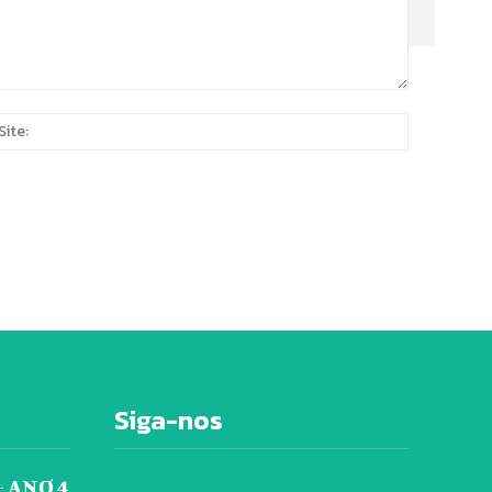
Site:
*
Siga-nos
 ANO 4