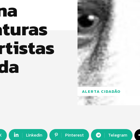
na
aturas
rtistas
da
2
ALERTA CIDADÃO
X
Linkedin
Pinterest
Telegram