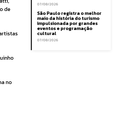
tti,
07/08/2026
io de
São Paulo registra o melhor
maio da história do turismo
impulsionada por grandes
eventos e programação
rtistas
cultural
07/08/2026
quinho
na no