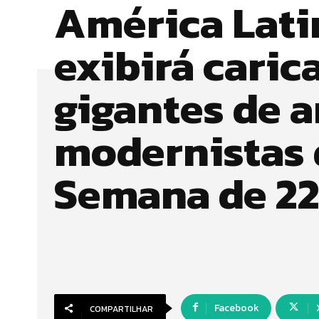
América Lati
exibirá caric
gigantes de a
modernistas 
Semana de 2
Facebook
COMPARTILHAR