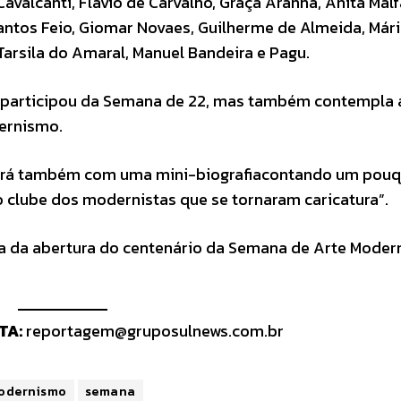
Cavalcanti, Flávio de Carvalho, Graça Aranha, Anita Malfa
Santos Feio, Giomar Novaes, Guilherme de Almeida, Már
Tarsila do Amaral, Manuel Bandeira e Pagu.
 participou da Semana de 22, mas também contempla a
ernismo.
ontará também com uma mini-biografiacontando um pou
o clube dos modernistas que se tornaram caricatura”.
ia da abertura do centenário da Semana de Arte Moder
TA:
reportagem@gruposulnews.com.br
odernismo
semana