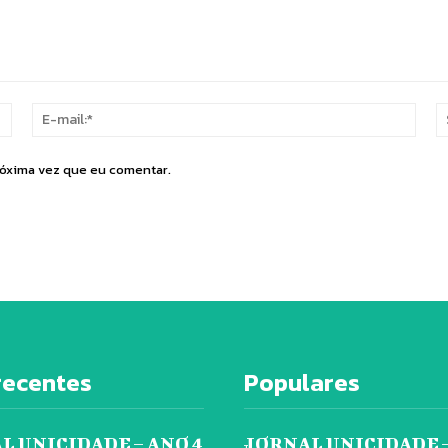
Nome:*
E-
mail:
róxima vez que eu comentar.
recentes
Populares
L UNICIDADE – ANO 4
JORNAL UNICIDADE –