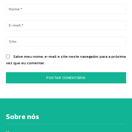
Comentário:
No
E-
mai
Sit
Salve meu nome, e-mail e site neste navegador para a próxima
vez que eu comentar.
Sobre nós