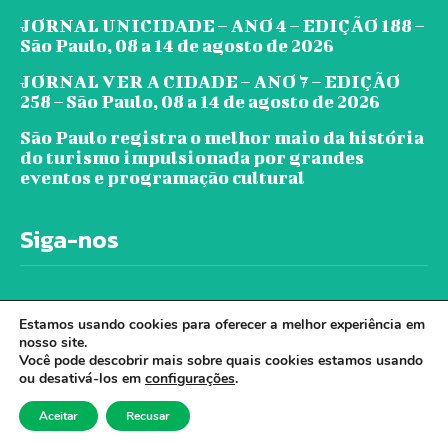
JORNAL UNICIDADE – ANO 4 – EDIÇÃO 188 –
São Paulo, 08 a 14 de agosto de 2026
JORNAL VER A CIDADE – ANO 7 – EDIÇÃO
258 – São Paulo, 08 a 14 de agosto de 2026
São Paulo registra o melhor maio da história
do turismo impulsionada por grandes
eventos e programação cultural
Siga-nos
Estamos usando cookies para oferecer a melhor experiência em
nosso site.
Você pode descobrir mais sobre quais cookies estamos usando
ou desativá-los em
configurações
.
© Jornal Ver A Cidade - Todos os direitos
Aceitar
Recusar
reservados. - Desenvolvido por Cloudbe.