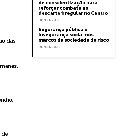
de conscientização para
reforçar combate ao
descarte irregular no Centro
06/08/2026
Segurança pública e
insegurança social nos
marcos da sociedade de risco
ão das
06/08/2026
umanas,
ndio,
a de