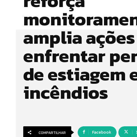
reforça
monitoramen
amplia ações
enfrentar pe
de estiagem 
incêndios
Facebook
COMPARTILHAR