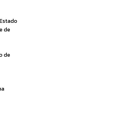
 Estado
e de
o de
ma