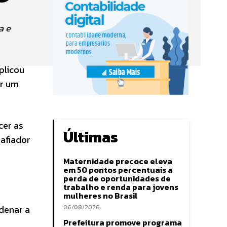
a e
plicou
ar um
cer as
Últimas
afiador
Maternidade precoce eleva
em 50 pontos percentuais a
perda de oportunidades de
trabalho e renda para jovens
mulheres no Brasil
rdenar a
06/08/2026
Prefeitura promove programa