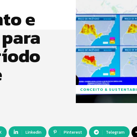
to e
 para
ríodo
e
CONCEITO & SUSTENTABI
X
Linkedin
Pinterest
Telegram