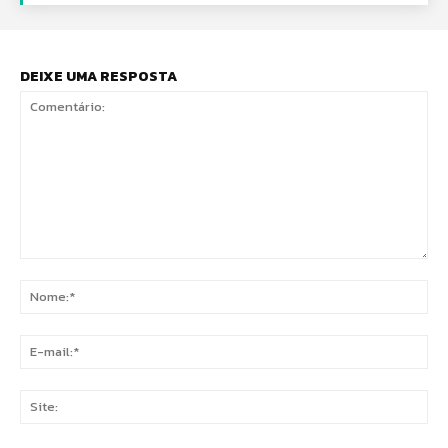
DEIXE UMA RESPOSTA
Comentário:
No
E-
mai
Sit