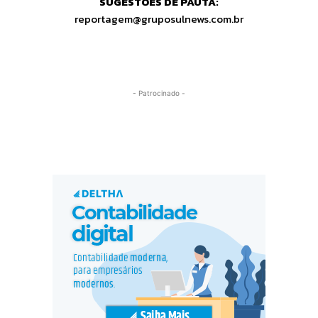
SUGESTÕES DE PAUTA:
reportagem@gruposulnews.com.br
- Patrocinado -