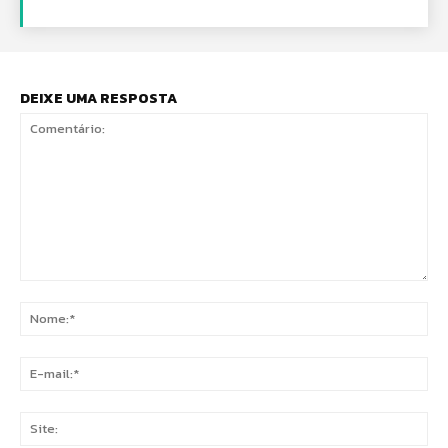
DEIXE UMA RESPOSTA
Comentário:
No
E-
mai
Sit