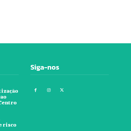
Siga-nos
tização
 ao
 Centro
s
e risco