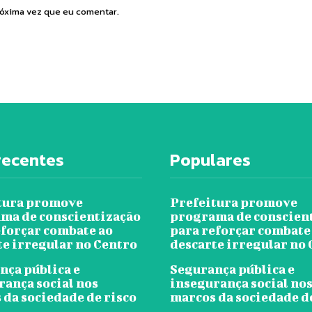
róxima vez que eu comentar.
recentes
Populares
tura promove
Prefeitura promove
ma de conscientização
programa de conscien
eforçar combate ao
para reforçar combate
te irregular no Centro
descarte irregular no
nça pública e
Segurança pública e
rança social nos
insegurança social no
 da sociedade de risco
marcos da sociedade d