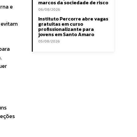
marcos da sociedade de risco
erna e
06/08/2026
Instituto Percorre abre vagas
 evitam
gratuitas em curso
profissionalizante para
jovens em Santo Amaro
05/08/2026
para
.
uer
uns
reções