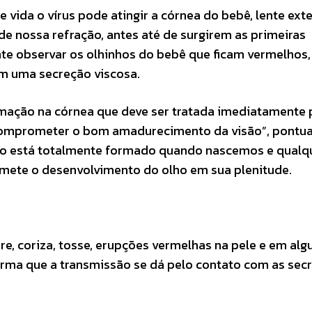
 vida o vírus pode atingir a córnea do bebê, lente ext
e nossa refração, antes até de surgirem as primeiras
nte observar os olhinhos do bebê que ficam vermelhos,
am uma secreção viscosa.
lamação na córnea que deve ser tratada imediatamente 
 comprometer o bom amadurecimento da visão”, pontua
não está totalmente formado quando nascemos e qualq
mete o desenvolvimento do olho em sua plenitude.
e, coriza, tosse, erupções vermelhas na pele e em alg
afirma que a transmissão se dá pelo contato com as sec