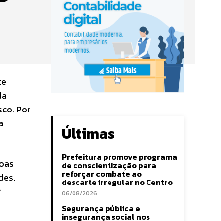
te
da
sco. Por
a
Últimas
Prefeitura promove programa
soas
de conscientização para
reforçar combate ao
des.
descarte irregular no Centro
r
06/08/2026
Segurança pública e
insegurança social nos