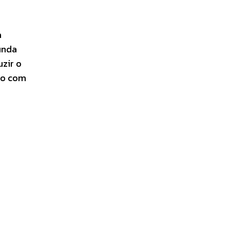
a
unda
zir o
io com