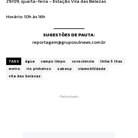
29/09, quarta-feira – Estação Vila das Belezas
Horário: 10h às 16h
SUGESTÕES DE PAUTA:
reportagem@gruposulnews.com.br
TAGS
água
campo limpo
consciencia
linha 5 lilas
metro
rio pinheiros
sabesp
viamobilidade
vila das belezas
- Patrocinado -