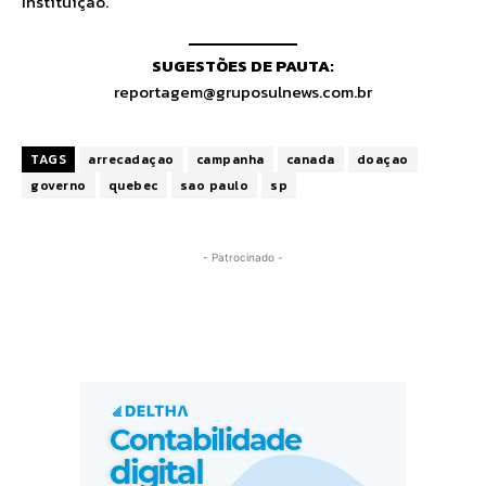
Instituição.
SUGESTÕES DE PAUTA:
reportagem@gruposulnews.com.br
TAGS
arrecadaçao
campanha
canada
doaçao
governo
quebec
sao paulo
sp
- Patrocinado -