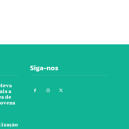
Siga-nos
eleva
ais a
es de
jovens
tização