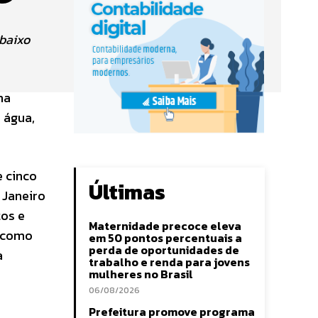
 baixo
na
 água,
e cinco
Últimas
 Janeiro
tos e
Maternidade precoce eleva
, como
em 50 pontos percentuais a
perda de oportunidades de
a
trabalho e renda para jovens
mulheres no Brasil
06/08/2026
Prefeitura promove programa