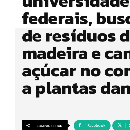
universidade
federais, bus
de resíduos 
madeira e ca
açúcar no c
a plantas da
Facebook
COMPARTILHAR