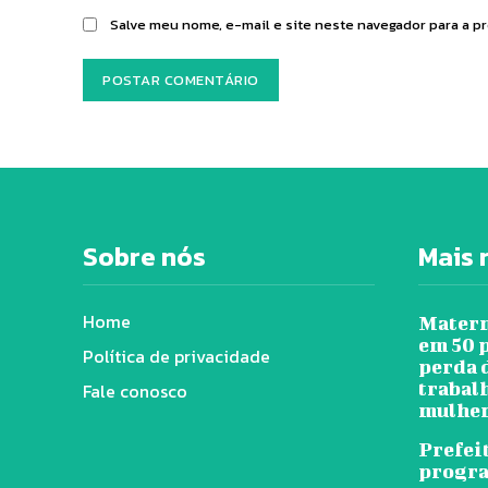
Salve meu nome, e-mail e site neste navegador para a p
Sobre nós
Mais 
Home
Matern
em 50 
Política de privacidade
perda 
trabal
Fale conosco
mulher
Prefei
progra