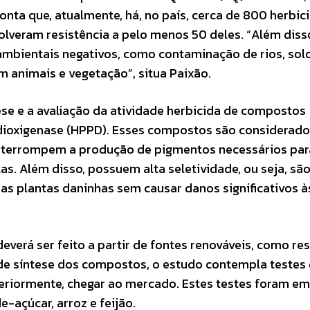
onta que, atualmente, há, no país, cerca de 800 herbic
olveram resistência a pelo menos 50 deles. “Além diss
bientais negativos, como contaminação de rios, solo 
 animais e vegetação”, situa Paixão.
tese e a avaliação da atividade herbicida de compostos
 dioxigenase (HPPD). Esses compostos são considerad
interrompem a produção de pigmentos necessários par
as. Além disso, possuem alta seletividade, ou seja, sã
das plantas daninhas sem causar danos significativos à
erá ser feito a partir de fontes renováveis, como re
de síntese dos compostos, o estudo contempla testes
steriormente, chegar ao mercado. Estes testes foram em
-açúcar, arroz e feijão.