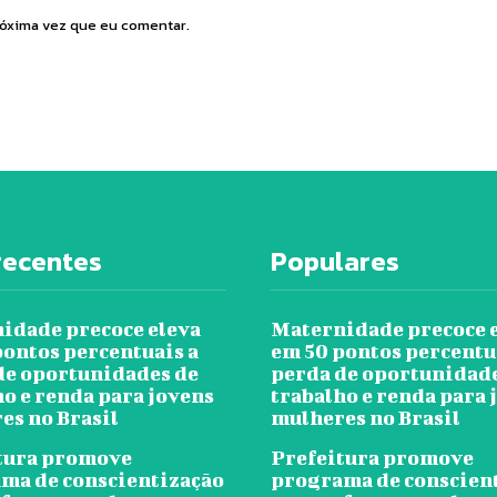
róxima vez que eu comentar.
recentes
Populares
idade precoce eleva
Maternidade precoce 
pontos percentuais a
em 50 pontos percentu
de oportunidades de
perda de oportunidad
ho e renda para jovens
trabalho e renda para 
es no Brasil
mulheres no Brasil
tura promove
Prefeitura promove
ma de conscientização
programa de conscien