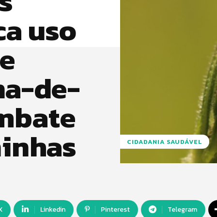
s
ca uso
de
na-de-
ombate
ninhas
CIDADANIA SAUDÁVEL
X
Linkedin
Pinterest
Telegram