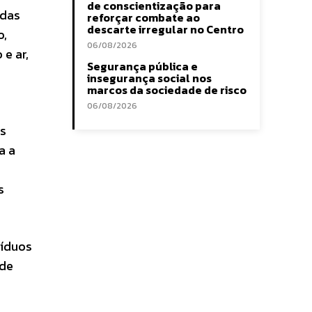
de conscientização para
idas
reforçar combate ao
descarte irregular no Centro
o,
06/08/2026
e ar,
Segurança pública e
insegurança social nos
marcos da sociedade de risco
06/08/2026
os
a a
o
s
síduos
 de