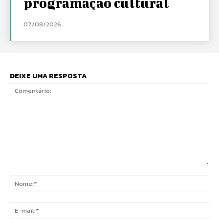
programação cultural
07/08/2026
DEIXE UMA RESPOSTA
Comentário:
No
E-
mai