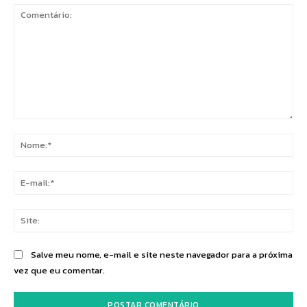
Comentário:
No
E-
mai
Sit
Salve meu nome, e-mail e site neste navegador para a próxima
vez que eu comentar.