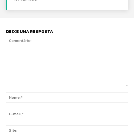
DEIXE UMA RESPOSTA
Comentário:
No
E-
mai
Sit