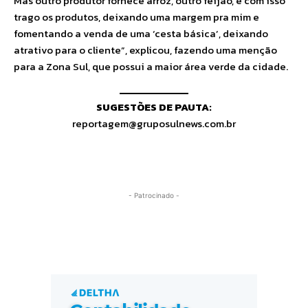
Mas outro produtor fornece arroz, outro feijão, e com isso
trago os produtos, deixando uma margem pra mim e
fomentando a venda de uma ‘cesta básica’, deixando
atrativo para o cliente”, explicou, fazendo uma menção
para a Zona Sul, que possui a maior área verde da cidade.
SUGESTÕES DE PAUTA:
reportagem@gruposulnews.com.br
- Patrocinado -