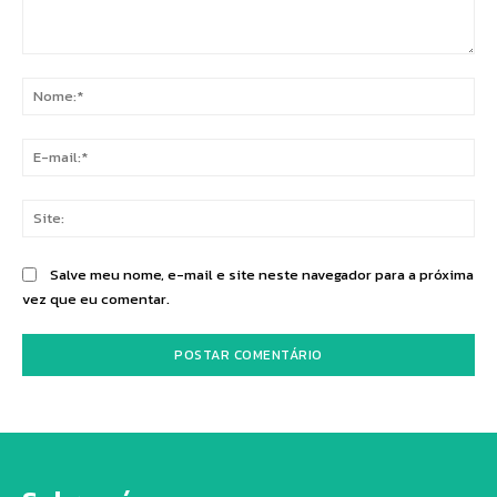
Comentário:
No
E-
mai
Sit
Salve meu nome, e-mail e site neste navegador para a próxima
vez que eu comentar.