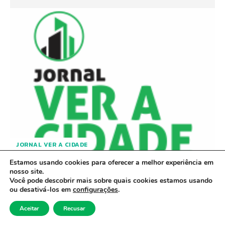
JORNAL VER A CIDADE
Estamos usando cookies para oferecer a melhor experiência em
JORNAL UNICIDADE – ANO 4 –
nosso site.
Você pode descobrir mais sobre quais cookies estamos usando
EDIÇÃO 187 – São Paulo, 01 a 07
ou desativá-los em
configurações
.
de agosto de 2026
Aceitar
Recusar
31/07/2026