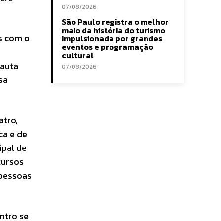
07/08/2026
São Paulo registra o melhor
maio da história do turismo
es com o
impulsionada por grandes
eventos e programação
cultural
pauta
07/08/2026
sa
atro,
ca e de
ipal de
cursos
 pessoas
ntro se