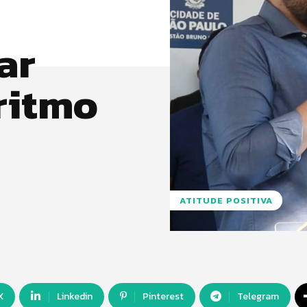
ar
ritmo
ATITUDE POSITIVA
X
Linkedin
Pinterest
Telegram