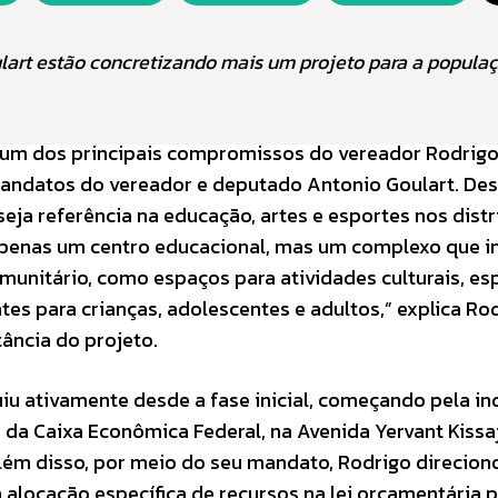
lart estão concretizando mais um projeto para a popula
 um dos principais compromissos do vereador Rodrig
mandatos do vereador e deputado Antonio Goulart. De
 seja referência na educação, artes e esportes nos distr
apenas um centro educacional, mas um complexo que i
unitário, como espaços para atividades culturais, es
tes para crianças, adolescentes e adultos,” explica Rod
ância do projeto.
uiu ativamente desde a fase inicial, começando pela i
 da Caixa Econômica Federal, na Avenida Yervant Kissaj
Além disso, por meio do seu mandato, Rodrigo direcion
alocação específica de recursos na lei orçamentária 