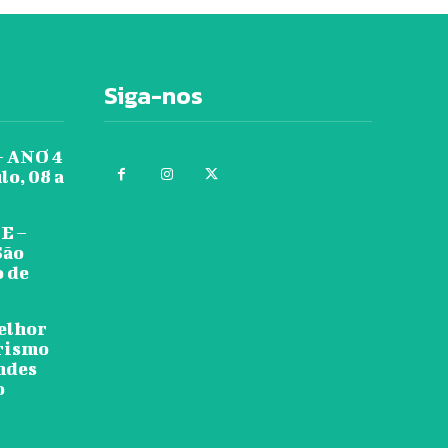
Siga-nos
 ANO 4
lo, 08 a
E –
São
o de
melhor
urismo
ndes
o