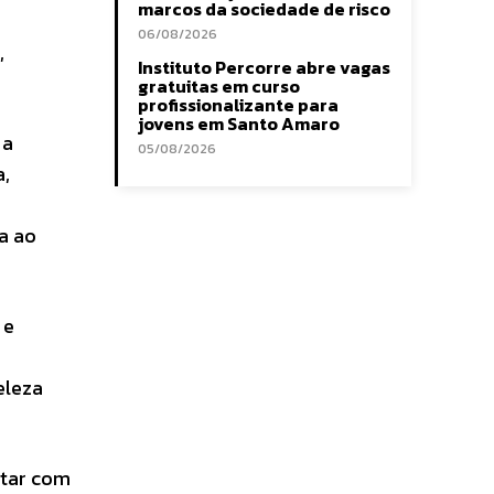
marcos da sociedade de risco
06/08/2026
,
Instituto Percorre abre vagas
gratuitas em curso
profissionalizante para
jovens em Santo Amaro
 a
05/08/2026
a,
a ao
 e
eleza
ntar com