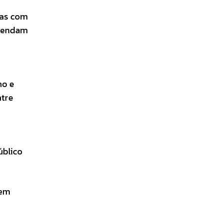
oas com
atendam
no e
ntre
úblico
vem