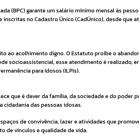
nuada (BPC) garante um salário mínimo mensal às pess
e inscritas no Cadastro Único (CadÚnico), desde que 
reito ao acolhimento digno. O Estatuto proíbe o abando
de socioassistencial, esse atendimento é realizado, e
Permanência para Idosos (ILPIs).
lece que é dever da família, da sociedade e do poder p
 a cidadania das pessoas idosas.
espaços de convivência, lazer e atividades que promo
to de vínculos e qualidade de vida.