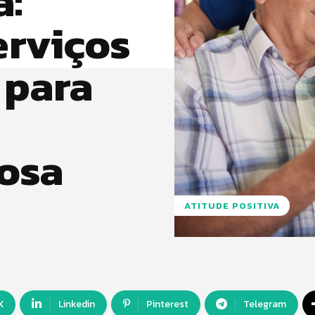
a:
erviços
 para
osa
ATITUDE POSITIVA
X
Linkedin
Pinterest
Telegram