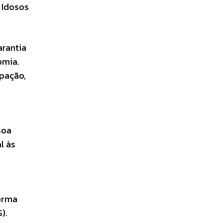
a Idosos
arantia
omia.
ipação,
soa
l às
forma
).