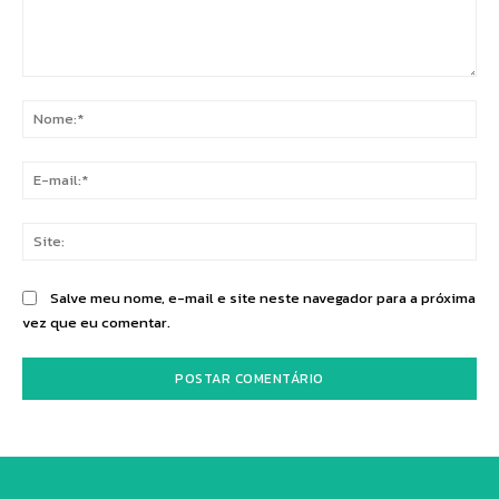
Comentário:
No
E-
mai
Sit
Salve meu nome, e-mail e site neste navegador para a próxima
vez que eu comentar.