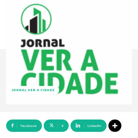
JORNAL VER A CIDADE
Facebook
X
Linkedin