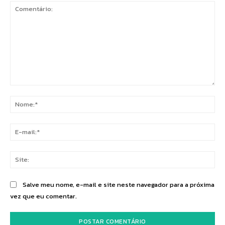
Comentário:
No
E-
mai
Sit
Salve meu nome, e-mail e site neste navegador para a próxima
vez que eu comentar.