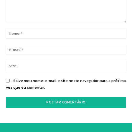
Comentário:
No
E-
mai
Sit
Salve meu nome, e-mail e site neste navegador para a próxima
vez que eu comentar.