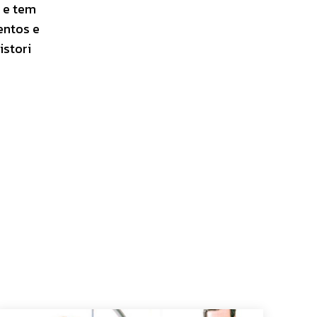
 e tem
entos e
istori