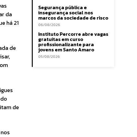
vas
Segurança pública e
insegurança social nos
ar da
marcos da sociedade de risco
ue há 21
06/08/2026
Instituto Percorre abre vagas
gratuitas em curso
profissionalizante para
mada de
jovens em Santo Amaro
sar,
05/08/2026
com
rigues
 do
sitam de
 nos