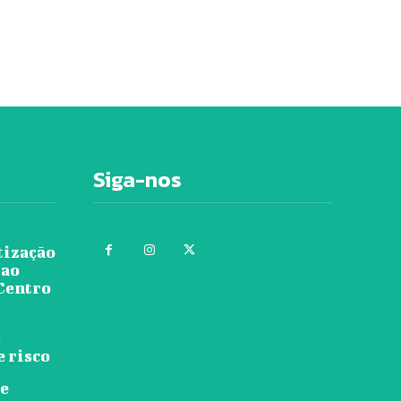
Siga-nos
tização
 ao
 Centro
s
e risco
re