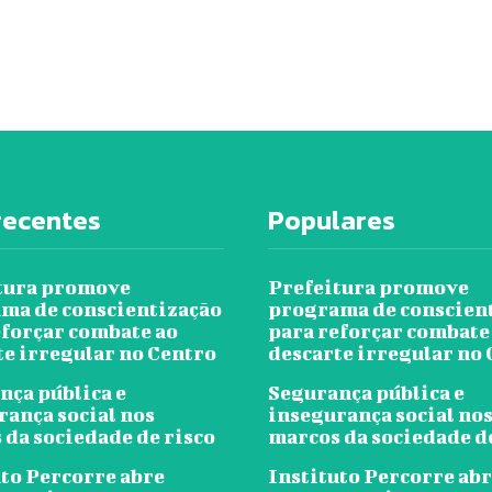
recentes
Populares
tura promove
Prefeitura promove
ma de conscientização
programa de conscien
eforçar combate ao
para reforçar combate
te irregular no Centro
descarte irregular no
nça pública e
Segurança pública e
rança social nos
insegurança social no
 da sociedade de risco
marcos da sociedade d
uto Percorre abre
Instituto Percorre ab