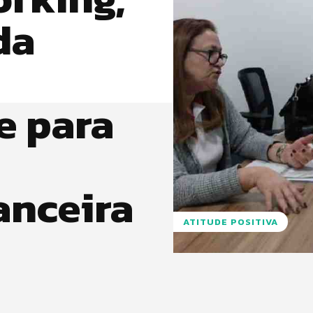
da
e para
anceira
ATITUDE POSITIVA