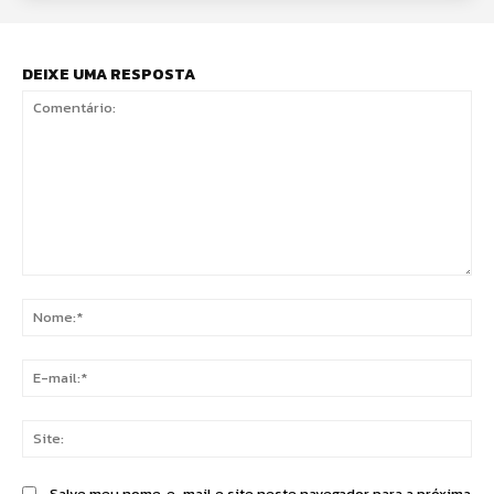
DEIXE UMA RESPOSTA
Comentário:
No
E-
mai
Sit
Salve meu nome, e-mail e site neste navegador para a próxima