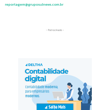
reportagem@gruposulnews.com.br
- Patrocinado -