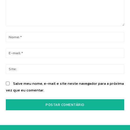
Comentário:
No
E-
mai
Sit
Salve meu nome, e-mail e site neste navegador para a próxima
vez que eu comentar.