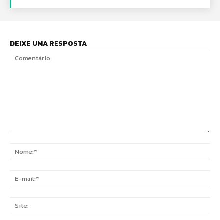
DEIXE UMA RESPOSTA
Comentário:
No
E-
mai
Sit