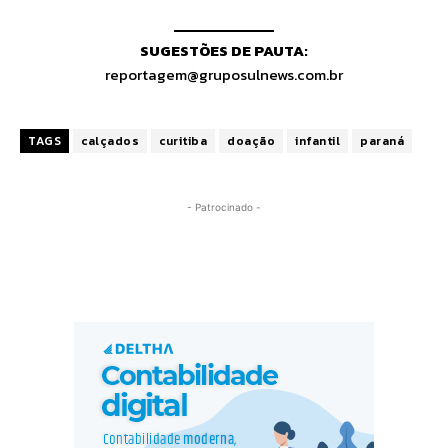
SUGESTÕES DE PAUTA:
reportagem@gruposulnews.com.br
TAGS
calçados
curitiba
doação
infantil
paraná
- Patrocinado -