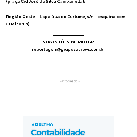
(praça Cid José da Silva Campanella);
Região Oeste – Lapa (rua do Curtume, s/n – esquina com
Guaicurus).
SUGESTÕES DE PAUTA:
reportagem@gruposulnews.com.br
- Patrocinado -