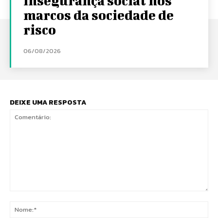
insegurança social nos
marcos da sociedade de
risco
06/08/2026
DEIXE UMA RESPOSTA
Comentário:
No