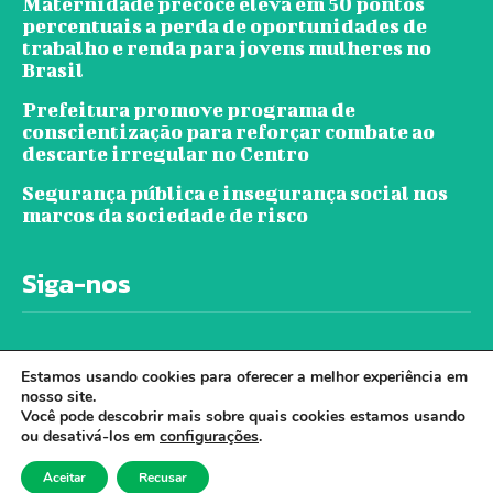
Maternidade precoce eleva em 50 pontos
percentuais a perda de oportunidades de
trabalho e renda para jovens mulheres no
Brasil
Prefeitura promove programa de
conscientização para reforçar combate ao
descarte irregular no Centro
Segurança pública e insegurança social nos
marcos da sociedade de risco
Siga-nos
Estamos usando cookies para oferecer a melhor experiência em
nosso site.
Você pode descobrir mais sobre quais cookies estamos usando
ou desativá-los em
configurações
.
© Jornal Ver A Cidade - Todos os direitos
Aceitar
Recusar
reservados. - Desenvolvido por Cloudbe.