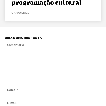
programação cultural
07/08/2026
DEIXE UMA RESPOSTA
Comentário:
No
E-