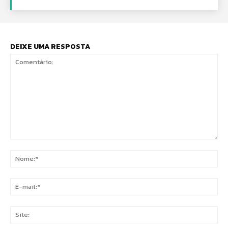
DEIXE UMA RESPOSTA
Comentário:
No
E-
mai
Sit