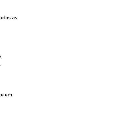
todas as
e
.
nte em