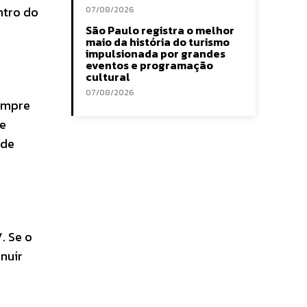
ntro do
07/08/2026
São Paulo registra o melhor
maio da história do turismo
impulsionada por grandes
eventos e programação
cultural
07/08/2026
sempre
ze
 de
. Se o
nuir