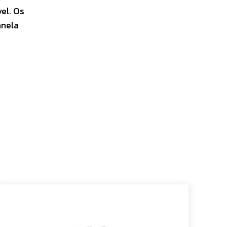
el. Os
anela