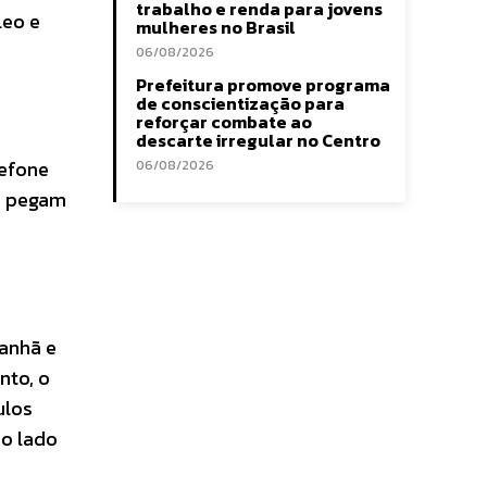
trabalho e renda para jovens
leo e
mulheres no Brasil
06/08/2026
Prefeitura promove programa
de conscientização para
reforçar combate ao
descarte irregular no Centro
lefone
06/08/2026
ue pegam
anhã e
nto, o
ulos
do lado