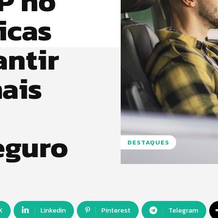
SP no
icas
antir
ais
eguro
DESTAQUES
X
Linkedin
Pinterest
Telegram