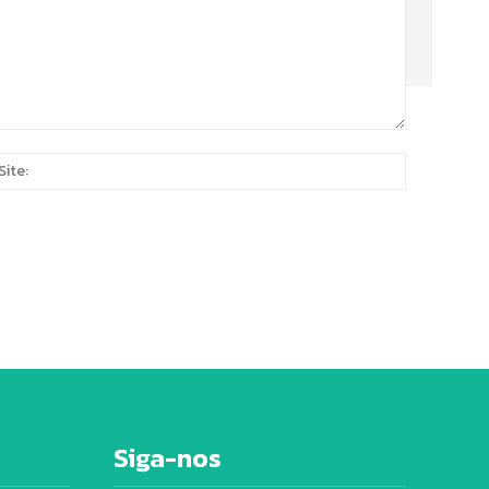
Site:
*
Siga-nos