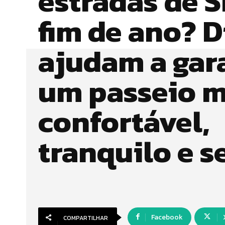
estradas de 
fim de ano? D
ajudam a gar
um passeio m
confortável,
tranquilo e s
Facebook
COMPARTILHAR