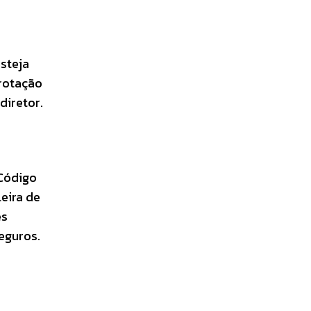
steja
 rotação
diretor.
 Código
leira de
es
seguros.