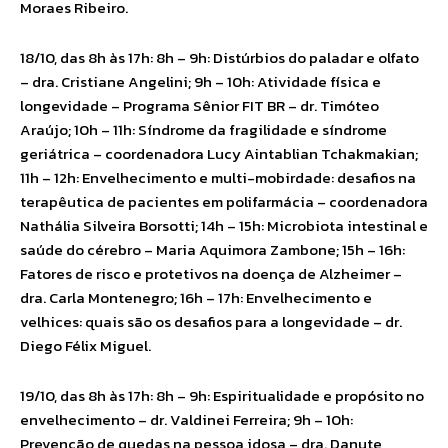
Moraes Ribeiro.
18/10, das 8h às 17h: 8h – 9h: Distúrbios do paladar e olfato
– dra. Cristiane Angelini; 9h – 10h: Atividade física e
longevidade – Programa Sênior FIT BR – dr. Timóteo
Araújo; 10h – 11h: Síndrome da fragilidade e síndrome
geriátrica – coordenadora Lucy Aintablian Tchakmakian;
11h – 12h: Envelhecimento e multi-mobirdade: desafios na
terapêutica de pacientes em polifarmácia – coordenadora
Nathália Silveira Borsotti; 14h – 15h: Microbiota intestinal e
saúde do cérebro – Maria Aquimora Zambone; 15h – 16h:
Fatores de risco e protetivos na doença de Alzheimer –
dra. Carla Montenegro; 16h – 17h: Envelhecimento e
velhices: quais são os desafios para a longevidade – dr.
Diego Félix Miguel.
19/10, das 8h às 17h: 8h – 9h: Espiritualidade e propósito no
envelhecimento – dr. Valdinei Ferreira; 9h – 10h:
Prevenção de quedas na pessoa idosa – dra. Danute