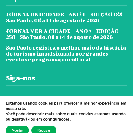
JORNAL UNICIDADE – ANO 4 – EDIÇÃO 188 –
São Paulo, 08 a 14 de agosto de 2026
JORNAL VER A CIDADE – ANO 7 – EDIÇÃO
258 – São Paulo, 08 a 14 de agosto de 2026
São Paulo registra o melhor maio da história
do turismo impulsionada por grandes
eventos e programação cultural
Siga-nos
Estamos usando cookies para oferecer a melhor experiência em
nosso site.
Você pode descobrir mais sobre quais cookies estamos usando
ou desativá-los em
configurações
.
© Jornal Ver A Cidade - Todos os direitos
Aceitar
Recusar
reservados. - Desenvolvido por Cloudbe.